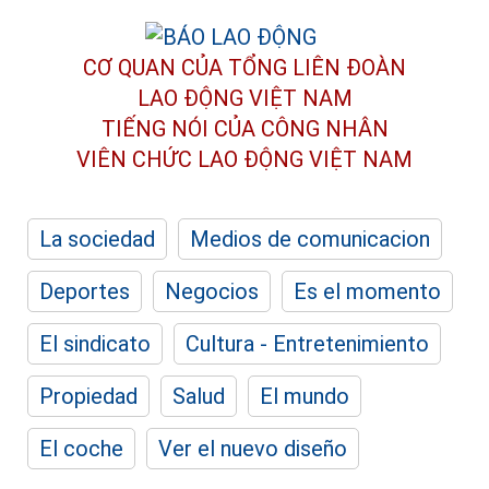
CƠ QUAN CỦA TỔNG LIÊN ĐOÀN
LAO ĐỘNG VIỆT NAM
TIẾNG NÓI CỦA CÔNG NHÂN
VIÊN CHỨC LAO ĐỘNG
VIỆT NAM
La sociedad
Medios de comunicacion
Deportes
Negocios
Es el momento
El sindicato
Cultura - Entretenimiento
Propiedad
Salud
El mundo
El coche
Ver el nuevo diseño