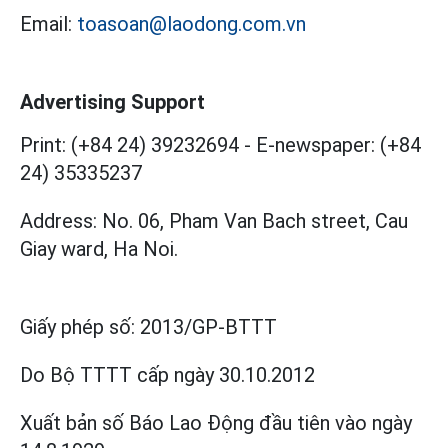
Email:
toasoan@laodong.com.vn
Advertising Support
Print: (+84 24) 39232694
-
E-newspaper: (+84
24) 35335237
Address: No. 06, Pham Van Bach street, Cau
Giay ward, Ha Noi.
Giấy phép số:
2013/GP-BTTT
Do Bộ TTTT cấp
ngày 30.10.2012
Xuất bản số Báo Lao Động đầu tiên vào ngày