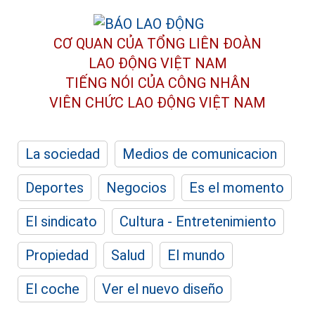
CƠ QUAN CỦA TỔNG LIÊN ĐOÀN
LAO ĐỘNG VIỆT NAM
TIẾNG NÓI CỦA CÔNG NHÂN
VIÊN CHỨC LAO ĐỘNG
VIỆT NAM
La sociedad
Medios de comunicacion
Deportes
Negocios
Es el momento
El sindicato
Cultura - Entretenimiento
Propiedad
Salud
El mundo
El coche
Ver el nuevo diseño