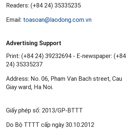
Readers:
(+84 24) 35335235
Email:
toasoan@laodong.com.vn
Advertising Support
Print: (+84 24) 39232694
-
E-newspaper: (+84
24) 35335237
Address: No. 06, Pham Van Bach street, Cau
Giay ward, Ha Noi.
Giấy phép số:
2013/GP-BTTT
Do Bộ TTTT cấp
ngày 30.10.2012