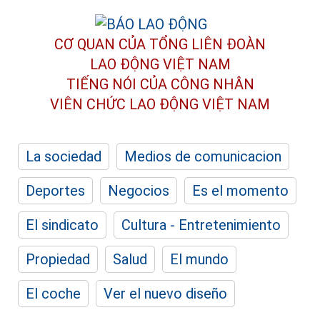
CƠ QUAN CỦA TỔNG LIÊN ĐOÀN
LAO ĐỘNG VIỆT NAM
TIẾNG NÓI CỦA CÔNG NHÂN
VIÊN CHỨC LAO ĐỘNG
VIỆT NAM
La sociedad
Medios de comunicacion
Deportes
Negocios
Es el momento
El sindicato
Cultura - Entretenimiento
Propiedad
Salud
El mundo
El coche
Ver el nuevo diseño