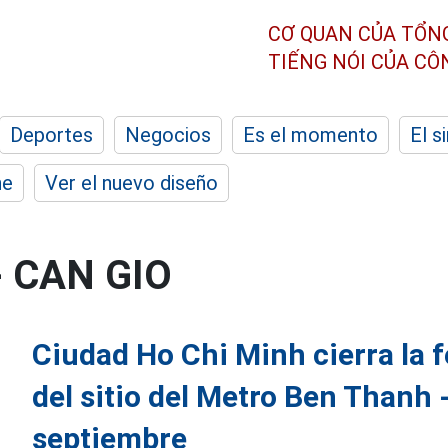
CƠ QUAN CỦA TỔN
TIẾNG NÓI CỦA C
Deportes
Negocios
Es el momento
El s
he
Ver el nuevo diseño
 CAN GIO
Ciudad Ho Chi Minh cierra la f
del sitio del Metro Ben Thanh 
septiembre