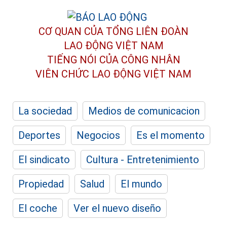
CƠ QUAN CỦA TỔNG LIÊN ĐOÀN
LAO ĐỘNG VIỆT NAM
TIẾNG NÓI CỦA CÔNG NHÂN
VIÊN CHỨC LAO ĐỘNG
VIỆT NAM
La sociedad
Medios de comunicacion
Deportes
Negocios
Es el momento
El sindicato
Cultura - Entretenimiento
Propiedad
Salud
El mundo
El coche
Ver el nuevo diseño