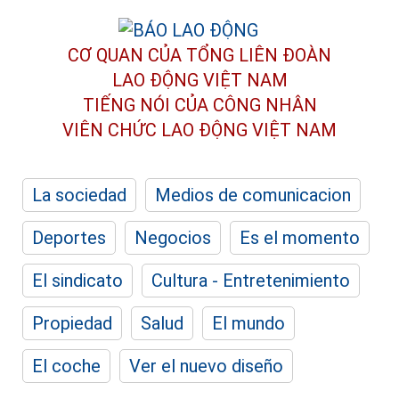
CƠ QUAN CỦA TỔNG LIÊN ĐOÀN
LAO ĐỘNG VIỆT NAM
TIẾNG NÓI CỦA CÔNG NHÂN
VIÊN CHỨC LAO ĐỘNG
VIỆT NAM
La sociedad
Medios de comunicacion
Deportes
Negocios
Es el momento
El sindicato
Cultura - Entretenimiento
Propiedad
Salud
El mundo
El coche
Ver el nuevo diseño