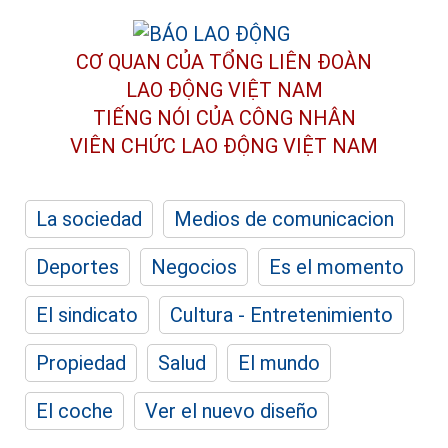
CƠ QUAN CỦA TỔNG LIÊN ĐOÀN
LAO ĐỘNG VIỆT NAM
TIẾNG NÓI CỦA CÔNG NHÂN
VIÊN CHỨC LAO ĐỘNG
VIỆT NAM
La sociedad
Medios de comunicacion
Deportes
Negocios
Es el momento
El sindicato
Cultura - Entretenimiento
Propiedad
Salud
El mundo
El coche
Ver el nuevo diseño