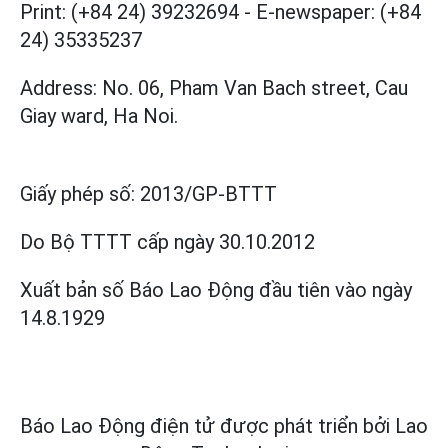
Print: (+84 24) 39232694
-
E-newspaper: (+84
24) 35335237
Address: No. 06, Pham Van Bach street, Cau
Giay ward, Ha Noi.
Giấy phép số:
2013/GP-BTTT
Do Bộ TTTT cấp
ngày 30.10.2012
Xuất bản số Báo Lao Động đầu tiên vào ngày
14.8.1929
Báo Lao Động điện tử được phát triển bởi
Lao