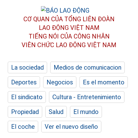
CƠ QUAN CỦA TỔNG LIÊN ĐOÀN
LAO ĐỘNG VIỆT NAM
TIẾNG NÓI CỦA CÔNG NHÂN
VIÊN CHỨC LAO ĐỘNG
VIỆT NAM
La sociedad
Medios de comunicacion
Deportes
Negocios
Es el momento
El sindicato
Cultura - Entretenimiento
Propiedad
Salud
El mundo
El coche
Ver el nuevo diseño