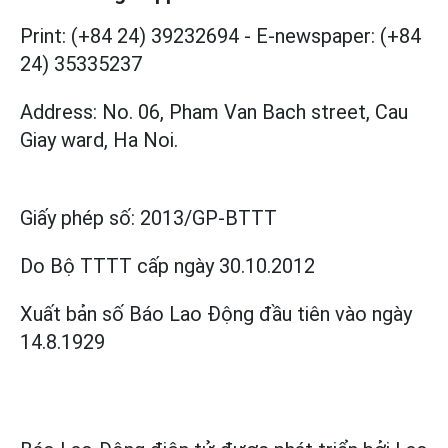
Print: (+84 24) 39232694
-
E-newspaper: (+84
24) 35335237
Address: No. 06, Pham Van Bach street, Cau
Giay ward, Ha Noi.
Giấy phép số:
2013/GP-BTTT
Do Bộ TTTT cấp
ngày 30.10.2012
Xuất bản số Báo Lao Động đầu tiên vào ngày
14.8.1929