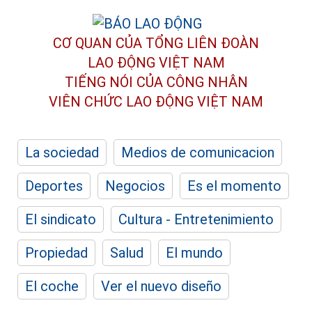
CƠ QUAN CỦA TỔNG LIÊN ĐOÀN
LAO ĐỘNG VIỆT NAM
TIẾNG NÓI CỦA CÔNG NHÂN
VIÊN CHỨC LAO ĐỘNG
VIỆT NAM
La sociedad
Medios de comunicacion
Deportes
Negocios
Es el momento
El sindicato
Cultura - Entretenimiento
Propiedad
Salud
El mundo
El coche
Ver el nuevo diseño