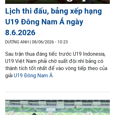
Lịch thi đấu, bảng xếp hạng
U19 Đông Nam Á ngày
8.6.2026
DƯƠNG ANH |
08/06/2026 - 10:23
Sau trận thua đáng tiếc trước U19 Indonesia,
U19 Việt Nam phải chờ suất đội nhì bảng có
thành tích tốt nhất để vào vòng tiếp theo của
giải
U19 Đông Nam Á
.