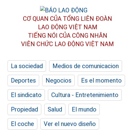
CƠ QUAN CỦA TỔNG LIÊN ĐOÀN
LAO ĐỘNG VIỆT NAM
TIẾNG NÓI CỦA CÔNG NHÂN
VIÊN CHỨC LAO ĐỘNG
VIỆT NAM
La sociedad
Medios de comunicacion
Deportes
Negocios
Es el momento
El sindicato
Cultura - Entretenimiento
Propiedad
Salud
El mundo
El coche
Ver el nuevo diseño