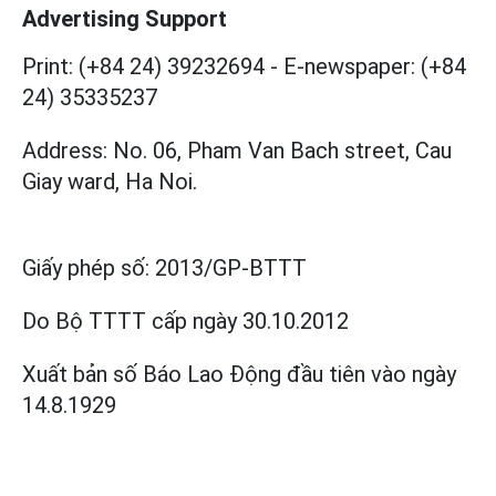
Advertising Support
Print: (+84 24) 39232694
-
E-newspaper: (+84
24) 35335237
Address: No. 06, Pham Van Bach street, Cau
Giay ward, Ha Noi.
Giấy phép số:
2013/GP-BTTT
Do Bộ TTTT cấp
ngày 30.10.2012
Xuất bản số Báo Lao Động đầu tiên vào ngày
14.8.1929