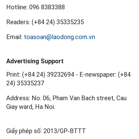
Hotline:
096 8383388
Readers:
(+84 24) 35335235
Email:
toasoan@laodong.com.vn
Advertising Support
Print: (+84 24) 39232694
-
E-newspaper: (+84
24) 35335237
Address: No. 06, Pham Van Bach street, Cau
Giay ward, Ha Noi.
Giấy phép số:
2013/GP-BTTT