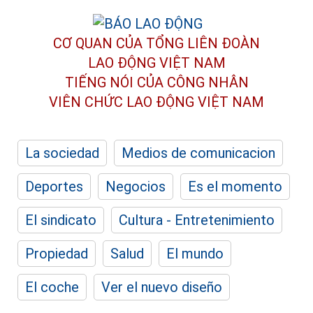
CƠ QUAN CỦA TỔNG LIÊN ĐOÀN
LAO ĐỘNG VIỆT NAM
TIẾNG NÓI CỦA CÔNG NHÂN
VIÊN CHỨC LAO ĐỘNG
VIỆT NAM
La sociedad
Medios de comunicacion
Deportes
Negocios
Es el momento
El sindicato
Cultura - Entretenimiento
Propiedad
Salud
El mundo
El coche
Ver el nuevo diseño