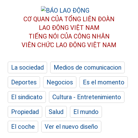
CƠ QUAN CỦA TỔNG LIÊN ĐOÀN
LAO ĐỘNG VIỆT NAM
TIẾNG NÓI CỦA CÔNG NHÂN
VIÊN CHỨC LAO ĐỘNG
VIỆT NAM
La sociedad
Medios de comunicacion
Deportes
Negocios
Es el momento
El sindicato
Cultura - Entretenimiento
Propiedad
Salud
El mundo
El coche
Ver el nuevo diseño