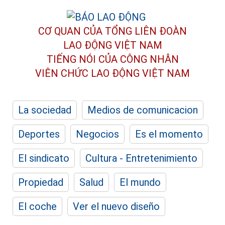
CƠ QUAN CỦA TỔNG LIÊN ĐOÀN
LAO ĐỘNG VIỆT NAM
TIẾNG NÓI CỦA CÔNG NHÂN
VIÊN CHỨC LAO ĐỘNG
VIỆT NAM
La sociedad
Medios de comunicacion
Deportes
Negocios
Es el momento
El sindicato
Cultura - Entretenimiento
Propiedad
Salud
El mundo
El coche
Ver el nuevo diseño