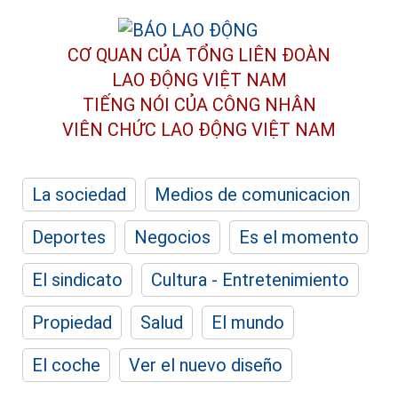
CƠ QUAN CỦA TỔNG LIÊN ĐOÀN
LAO ĐỘNG VIỆT NAM
TIẾNG NÓI CỦA CÔNG NHÂN
VIÊN CHỨC LAO ĐỘNG
VIỆT NAM
La sociedad
Medios de comunicacion
Deportes
Negocios
Es el momento
El sindicato
Cultura - Entretenimiento
Propiedad
Salud
El mundo
El coche
Ver el nuevo diseño