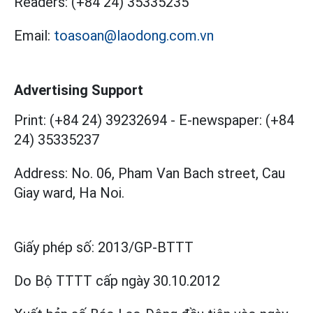
Readers:
(+84 24) 35335235
Email:
toasoan@laodong.com.vn
Advertising Support
Print: (+84 24) 39232694
-
E-newspaper: (+84
24) 35335237
Address: No. 06, Pham Van Bach street, Cau
Giay ward, Ha Noi.
Giấy phép số:
2013/GP-BTTT
Do Bộ TTTT cấp
ngày 30.10.2012