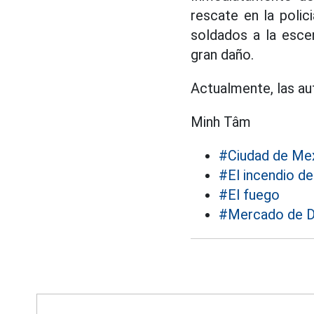
rescate en la polic
soldados a la esce
gran daño.
Actualmente, las aut
Minh Tâm
#Ciudad de Me
#El incendio d
#El fuego
#Mercado de 