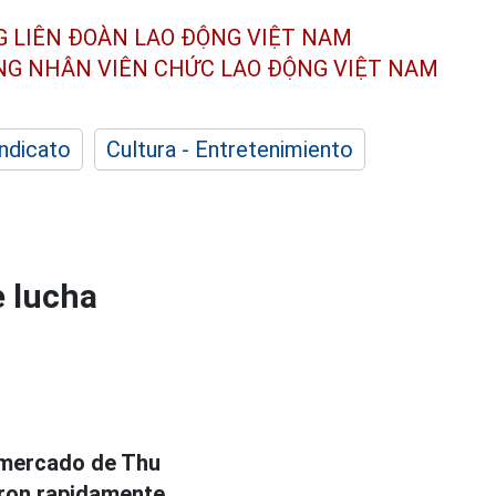
G LIÊN ĐOÀN
LAO ĐỘNG VIỆT NAM
ÔNG NHÂN
VIÊN CHỨC LAO ĐỘNG
VIỆT NAM
indicato
Cultura - Entretenimiento
e lucha
l mercado de Thu
eron rapidamente,