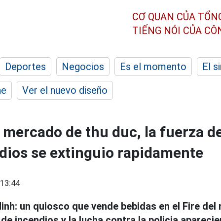
CƠ QUAN CỦA TỔN
TIẾNG NÓI CỦA C
Deportes
Negocios
Es el momento
El s
he
Ver el nuevo diseño
 mercado de thu duc, la fuerza d
dios se extinguio rapidamente
13:44
inh: un quiosco que vende bebidas en el Fire de
de incendios y la lucha contra la policia apareci