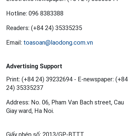
Hotline:
096 8383388
Readers:
(+84 24) 35335235
Email:
toasoan@laodong.com.vn
Advertising Support
Print: (+84 24) 39232694
-
E-newspaper: (+84
24) 35335237
Address: No. 06, Pham Van Bach street, Cau
Giay ward, Ha Noi.
Giấy phép số:
2013/GP-BTTT