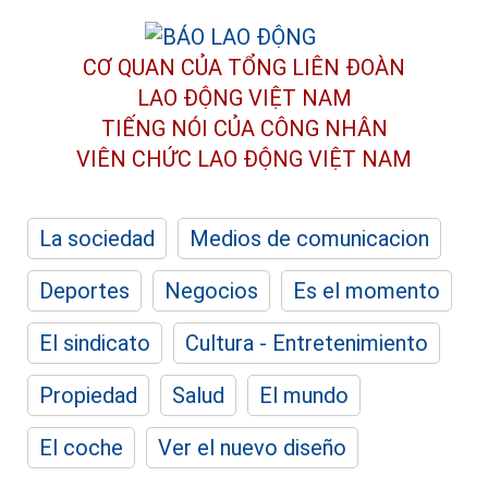
CƠ QUAN CỦA TỔNG LIÊN ĐOÀN
LAO ĐỘNG VIỆT NAM
TIẾNG NÓI CỦA CÔNG NHÂN
VIÊN CHỨC LAO ĐỘNG
VIỆT NAM
La sociedad
Medios de comunicacion
Deportes
Negocios
Es el momento
El sindicato
Cultura - Entretenimiento
Propiedad
Salud
El mundo
El coche
Ver el nuevo diseño