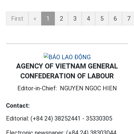
First
«
1
2
3
4
5
6
7
AGENCY OF VIETNAM GENERAL
CONFEDERATION OF LABOUR
Editor-in-Chief:
NGUYEN NGOC HIEN
Contact:
Editorial:
(+84 24) 38252441
-
35330305
Electronic newspaper:
(+84 24) 38303044