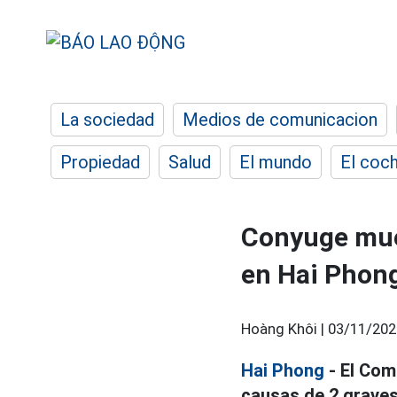
La sociedad
Medios de comunicacion
Propiedad
Salud
El mundo
El coc
Conyuge muer
en Hai Phon
Hoàng Khôi |
03/11/202
Hai Phong
- El Com
causas de 2 graves