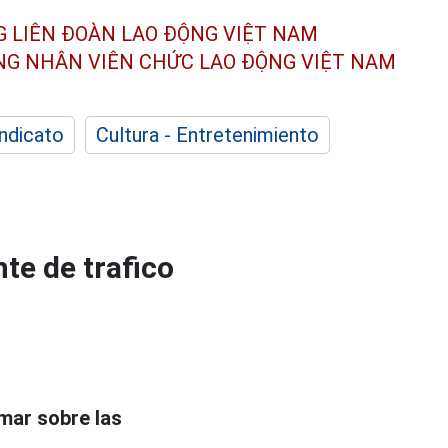
G LIÊN ĐOÀN
LAO ĐỘNG VIỆT NAM
ÔNG NHÂN
VIÊN CHỨC LAO ĐỘNG
VIỆT NAM
indicato
Cultura - Entretenimiento
te de trafico
rmar sobre las