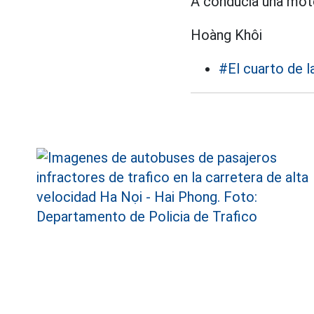
A conducia una motoc
Hoàng Khôi
#El cuarto de l