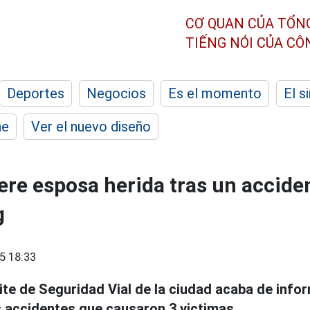
CƠ QUAN CỦA TỔN
TIẾNG NÓI CỦA C
Deportes
Negocios
Es el momento
El s
he
Ver el nuevo diseño
e esposa herida tras un acciden
g
5 18:33
ite de Seguridad Vial de la ciudad acaba de info
 accidentes que causaron 3 victimas.