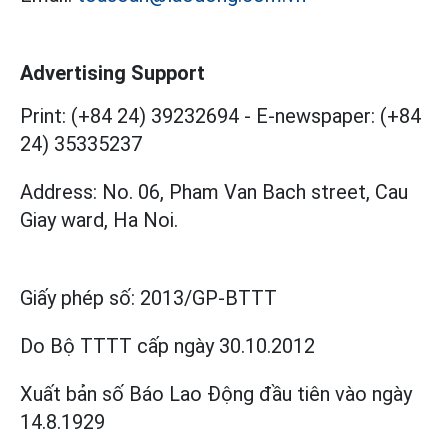
Advertising Support
Print: (+84 24) 39232694
-
E-newspaper: (+84
24) 35335237
Address: No. 06, Pham Van Bach street, Cau
Giay ward, Ha Noi.
Giấy phép số:
2013/GP-BTTT
Do Bộ TTTT cấp
ngày 30.10.2012
Xuất bản số Báo Lao Động đầu tiên vào ngày
14.8.1929