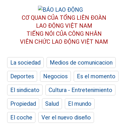
CƠ QUAN CỦA TỔNG LIÊN ĐOÀN
LAO ĐỘNG VIỆT NAM
TIẾNG NÓI CỦA CÔNG NHÂN
VIÊN CHỨC LAO ĐỘNG
VIỆT NAM
La sociedad
Medios de comunicacion
Deportes
Negocios
Es el momento
El sindicato
Cultura - Entretenimiento
Propiedad
Salud
El mundo
El coche
Ver el nuevo diseño