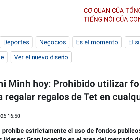
CƠ QUAN CỦA TỔN
TIẾNG NÓI CỦA C
Deportes
Negocios
Es el momento
El s
he
Ver el nuevo diseño
i Minh hoy: Prohibido utilizar f
a regalar regalos de Tet en cualq
26 16:50
h
prohibe estrictamente el uso de fondos publicos
s lideres; Gran incendio en el area del mercado d