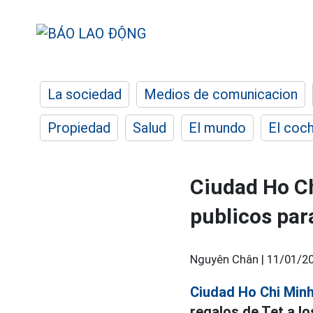
La sociedad
Medios de comunicacion
Propiedad
Salud
El mundo
El coc
Ciudad Ho Ch
publicos par
Nguyên Chân |
11/01/20
Ciudad Ho Chi Min
regalos de Tet a lo