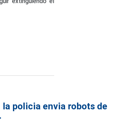
uir extinguiendo el
 la policia envia robots de
r