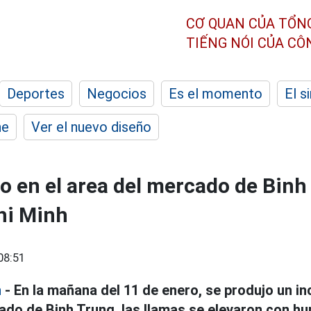
CƠ QUAN CỦA TỔN
TIẾNG NÓI CỦA C
Deportes
Negocios
Es el momento
El s
he
Ver el nuevo diseño
o en el area del mercado de Binh
hi Minh
08:51
h
- En la mañana del 11 de enero, se produjo un i
cado de Binh Trung, las llamas se elevaron con h