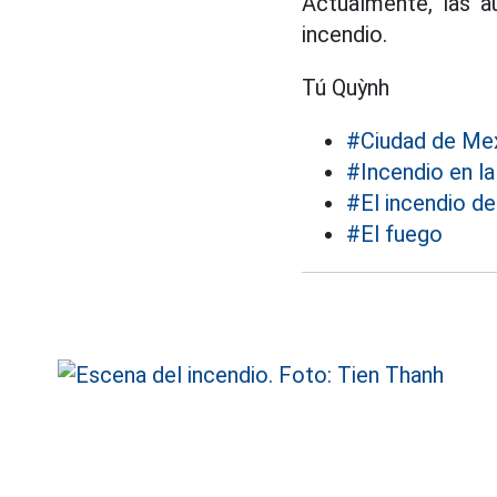
Actualmente, las a
incendio.
Tú Quỳnh
#Ciudad de Me
#Incendio en la
#El incendio d
#El fuego