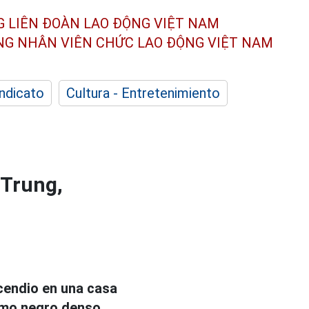
G LIÊN ĐOÀN
LAO ĐỘNG VIỆT NAM
ÔNG NHÂN
VIÊN CHỨC LAO ĐỘNG
VIỆT NAM
indicato
Cultura - Entretenimiento
 Trung,
ncendio en una casa
umo negro denso.