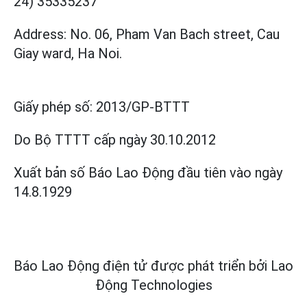
24) 35335237
Address: No. 06, Pham Van Bach street, Cau
Giay ward, Ha Noi.
Giấy phép số:
2013/GP-BTTT
Do Bộ TTTT cấp
ngày 30.10.2012
Xuất bản số Báo Lao Động đầu tiên vào ngày
14.8.1929
Báo Lao Động điện tử được phát triển bởi
Lao
Động Technologies