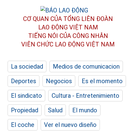
CƠ QUAN CỦA TỔNG LIÊN ĐOÀN
LAO ĐỘNG VIỆT NAM
TIẾNG NÓI CỦA CÔNG NHÂN
VIÊN CHỨC LAO ĐỘNG
VIỆT NAM
La sociedad
Medios de comunicacion
Deportes
Negocios
Es el momento
El sindicato
Cultura - Entretenimiento
Propiedad
Salud
El mundo
El coche
Ver el nuevo diseño