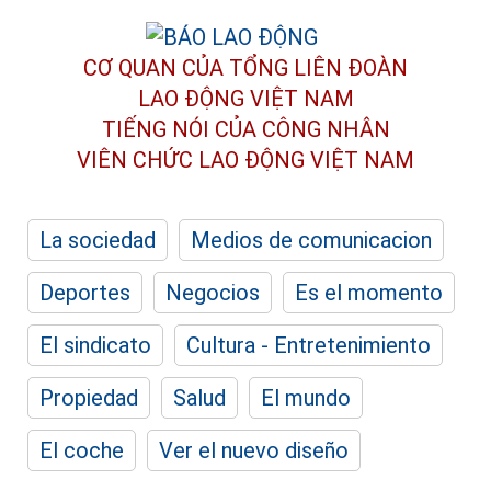
CƠ QUAN CỦA TỔNG LIÊN ĐOÀN
LAO ĐỘNG VIỆT NAM
TIẾNG NÓI CỦA CÔNG NHÂN
VIÊN CHỨC LAO ĐỘNG
VIỆT NAM
La sociedad
Medios de comunicacion
Deportes
Negocios
Es el momento
El sindicato
Cultura - Entretenimiento
Propiedad
Salud
El mundo
El coche
Ver el nuevo diseño