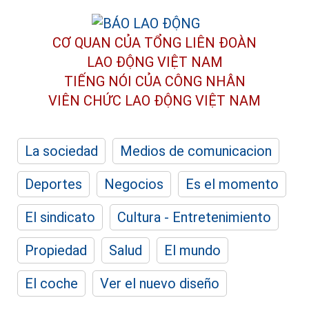
CƠ QUAN CỦA TỔNG LIÊN ĐOÀN
LAO ĐỘNG VIỆT NAM
TIẾNG NÓI CỦA CÔNG NHÂN
VIÊN CHỨC LAO ĐỘNG
VIỆT NAM
La sociedad
Medios de comunicacion
Deportes
Negocios
Es el momento
El sindicato
Cultura - Entretenimiento
Propiedad
Salud
El mundo
El coche
Ver el nuevo diseño