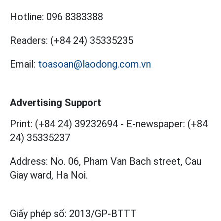
Hotline:
096 8383388
Readers:
(+84 24) 35335235
Email:
toasoan@laodong.com.vn
Advertising Support
Print: (+84 24) 39232694
-
E-newspaper: (+84
24) 35335237
Address: No. 06, Pham Van Bach street, Cau
Giay ward, Ha Noi.
Giấy phép số:
2013/GP-BTTT