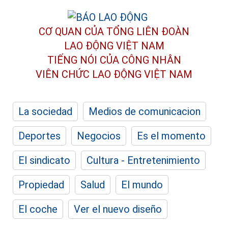
CƠ QUAN CỦA TỔNG LIÊN ĐOÀN
LAO ĐỘNG VIỆT NAM
TIẾNG NÓI CỦA CÔNG NHÂN
VIÊN CHỨC LAO ĐỘNG
VIỆT NAM
La sociedad
Medios de comunicacion
Deportes
Negocios
Es el momento
El sindicato
Cultura - Entretenimiento
Propiedad
Salud
El mundo
El coche
Ver el nuevo diseño