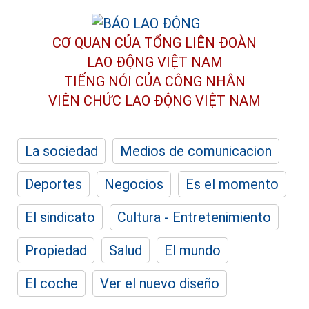
CƠ QUAN CỦA TỔNG LIÊN ĐOÀN
LAO ĐỘNG VIỆT NAM
TIẾNG NÓI CỦA CÔNG NHÂN
VIÊN CHỨC LAO ĐỘNG
VIỆT NAM
La sociedad
Medios de comunicacion
Deportes
Negocios
Es el momento
El sindicato
Cultura - Entretenimiento
Propiedad
Salud
El mundo
El coche
Ver el nuevo diseño