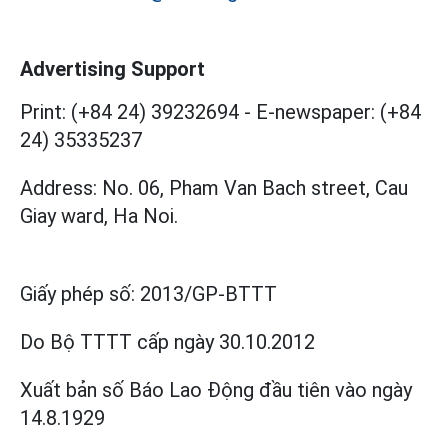
Advertising Support
Print: (+84 24) 39232694
-
E-newspaper: (+84
24) 35335237
Address: No. 06, Pham Van Bach street, Cau
Giay ward, Ha Noi.
Giấy phép số:
2013/GP-BTTT
Do Bộ TTTT cấp
ngày 30.10.2012
Xuất bản số Báo Lao Động đầu tiên vào ngày
14.8.1929