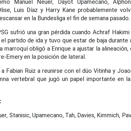
omo Manuel Neuer, Dayot Upamecano, Alphon
lise, Luis Díaz y Harry Kane probablemente volve
descansar en la Bundesliga el fin de semana pasado.
PSG sufrió una gran pérdida cuando Achraf Hakimi 
n el partido de ida y tuvo que estar de baja durant
 marroquí obligó a Enrique a ajustar la alineación, 
ire-Emery en la posición de lateral.
a Fabian Ruiz a reunirse con el dúo Vitinha y Joa
mna vertebral que jugó un papel importante en l
:
r, Stanisic, Upamecano, Tah, Davies, Kimmich, Pavl