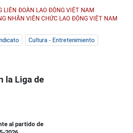
G LIÊN ĐOÀN
LAO ĐỘNG VIỆT NAM
ÔNG NHÂN
VIÊN CHỨC LAO ĐỘNG
VIỆT NAM
indicato
Cultura - Entretenimiento
 la Liga de
te al partido de
5-2026.