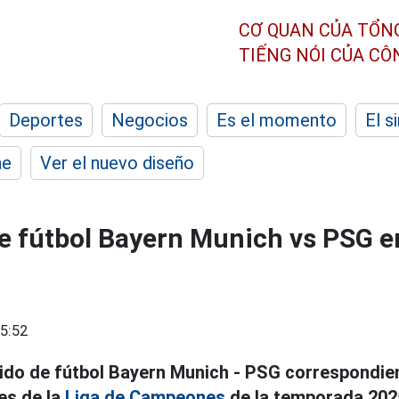
CƠ QUAN CỦA TỔN
TIẾNG NÓI CỦA C
Deportes
Negocios
Es el momento
El s
he
Ver el nuevo diseño
e fútbol Bayern Munich vs PSG en
5:52
tido de fútbol Bayern Munich - PSG correspondien
es de la
Liga de Campeones
de la temporada 202