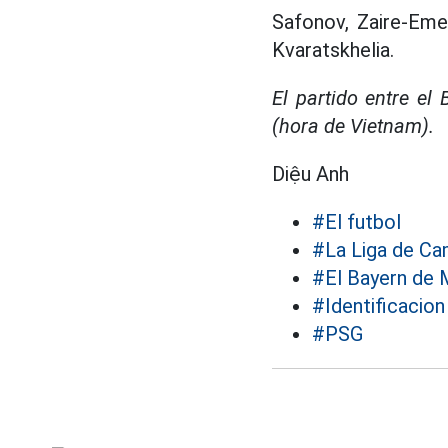
Safonov, Zaire-Eme
Kvaratskhelia.
El partido entre e
(hora de Vietnam).
Diệu Anh
#El futbol
#La Liga de C
#El Bayern de 
#Identificacion
#PSG