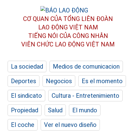
CƠ QUAN CỦA TỔNG LIÊN ĐOÀN
LAO ĐỘNG VIỆT NAM
TIẾNG NÓI CỦA CÔNG NHÂN
VIÊN CHỨC LAO ĐỘNG
VIỆT NAM
La sociedad
Medios de comunicacion
Deportes
Negocios
Es el momento
El sindicato
Cultura - Entretenimiento
Propiedad
Salud
El mundo
El coche
Ver el nuevo diseño