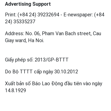
Advertising Support
Print: (+84 24) 39232694
-
E-newspaper: (+84
24) 35335237
Address: No. 06, Pham Van Bach street, Cau
Giay ward, Ha Noi.
Giấy phép số:
2013/GP-BTTT
Do Bộ TTTT cấp
ngày 30.10.2012
Xuất bản số Báo Lao Động đầu tiên vào ngày
14.8.1929