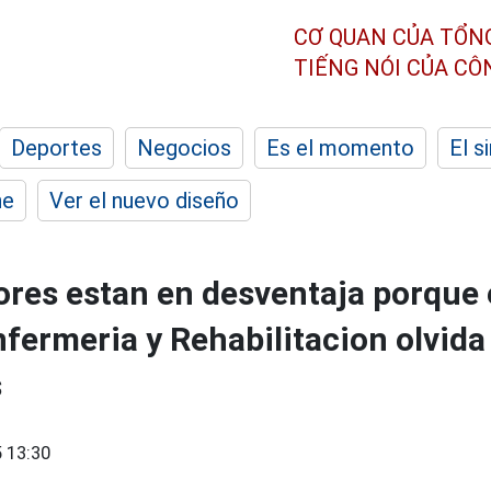
CƠ QUAN CỦA TỔN
TIẾNG NÓI CỦA C
Deportes
Negocios
Es el momento
El s
he
Ver el nuevo diseño
ores estan en desventaja porque 
nfermeria y Rehabilitacion olvida
s
 13:30