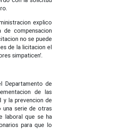
do con la solicitud
ro.
inistracion explico
en de compensacion
citacion no se puede
s de la licitacion el
ores simpaticen'.
del Departamento de
lementacion de las
l y la prevencion de
 una serie de otras
ne laboral que se ha
ionarios para que lo