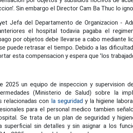
ensacion por objetos y subsidios nocivos de acuer
ccion'. Sin embargo el Director Cam Ba Thuc lo igno
yet Jefa del Departamento de Organizacion - Adm
nteriores el hospital todavia pagaba el regim
pago por objetos debe llevarse a cabo mediante li
se puede retrasar el tiempo. Debido a las dificultade
ortar esta compensacion y espera que 'los trabajad
 de 2025 un equipo de inspeccion y supervision 
ermedades (Ministerio de Salud) sobre la imp
es relacionadas con
la seguridad
y la higiene labora
sionales para el personal medico tambien señalo
ospital. Se trata de un plan de seguridad y higie
superficial sin detalles y sin asignar a los func