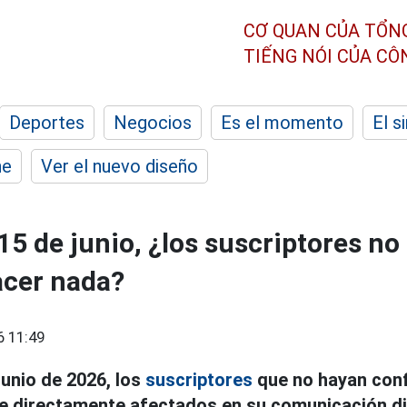
CƠ QUAN CỦA TỔN
TIẾNG NÓI CỦA C
Deportes
Negocios
Es el momento
El s
he
Ver el nuevo diseño
15 de junio, ¿los suscriptores n
acer nada?
6 11:49
junio de 2026, los
suscriptores
que no hayan con
 directamente afectados en su comunicación di