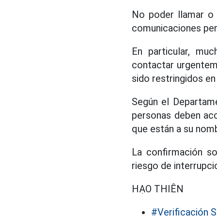
No poder llamar o 
comunicaciones pers
En particular, mu
contactar urgentem
sido restringidos en 
Según el Departame
personas deben acc
que están a su nomb
La confirmación so
riesgo de interrupc
HẠO THIÊN
#Verificación 