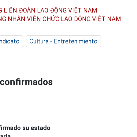
G LIÊN ĐOÀN
LAO ĐỘNG VIỆT NAM
ÔNG NHÂN
VIÊN CHỨC LAO ĐỘNG
VIỆT NAM
indicato
Cultura - Entretenimiento
o confirmados
firmado su estado
aria.