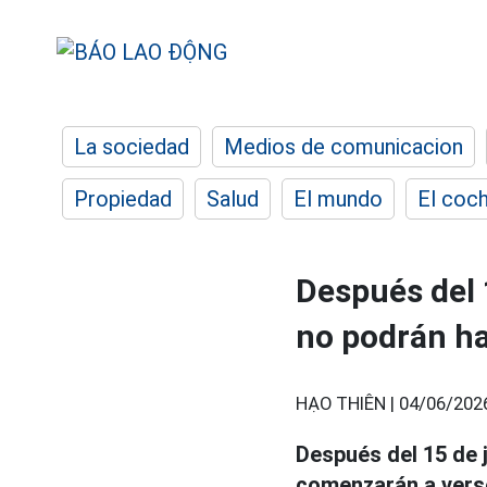
La sociedad
Medios de comunicacion
Propiedad
Salud
El mundo
El coc
Después del 
no podrán h
HẠO THIÊN |
04/06/202
Después del 15 de 
comenzarán a verse