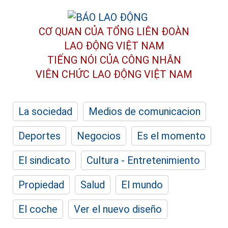
CƠ QUAN CỦA TỔNG LIÊN ĐOÀN
LAO ĐỘNG VIỆT NAM
TIẾNG NÓI CỦA CÔNG NHÂN
VIÊN CHỨC LAO ĐỘNG
VIỆT NAM
La sociedad
Medios de comunicacion
Deportes
Negocios
Es el momento
El sindicato
Cultura - Entretenimiento
Propiedad
Salud
El mundo
El coche
Ver el nuevo diseño