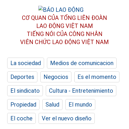
CƠ QUAN CỦA TỔNG LIÊN ĐOÀN
LAO ĐỘNG VIỆT NAM
TIẾNG NÓI CỦA CÔNG NHÂN
VIÊN CHỨC LAO ĐỘNG
VIỆT NAM
La sociedad
Medios de comunicacion
Deportes
Negocios
Es el momento
El sindicato
Cultura - Entretenimiento
Propiedad
Salud
El mundo
El coche
Ver el nuevo diseño