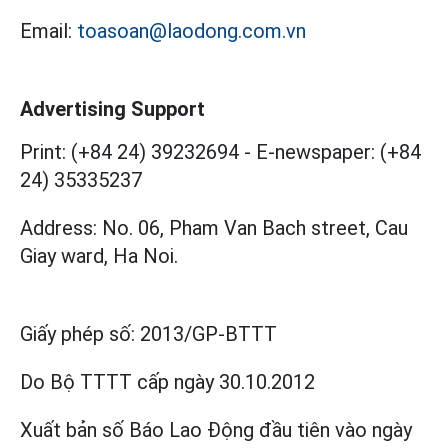
Email:
toasoan@laodong.com.vn
Advertising Support
Print: (+84 24) 39232694
-
E-newspaper: (+84
24) 35335237
Address: No. 06, Pham Van Bach street, Cau
Giay ward, Ha Noi.
Giấy phép số:
2013/GP-BTTT
Do Bộ TTTT cấp
ngày 30.10.2012
Xuất bản số Báo Lao Động đầu tiên vào ngày