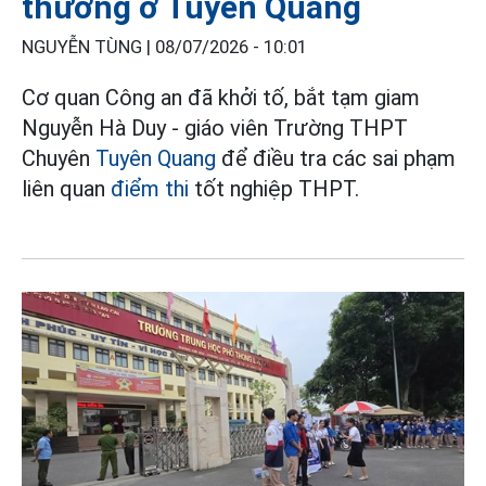
thường ở Tuyên Quang
NGUYỄN TÙNG |
08/07/2026 - 10:01
Cơ quan Công an đã khởi tố, bắt tạm giam
Nguyễn Hà Duy - giáo viên Trường THPT
Chuyên
Tuyên Quang
để điều tra các sai phạm
liên quan
điểm thi
tốt nghiệp THPT.