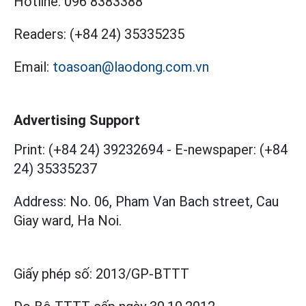
Hotline:
096 8383388
Readers:
(+84 24) 35335235
Email:
toasoan@laodong.com.vn
Advertising Support
Print: (+84 24) 39232694
-
E-newspaper: (+84
24) 35335237
Address: No. 06, Pham Van Bach street, Cau
Giay ward, Ha Noi.
Giấy phép số:
2013/GP-BTTT