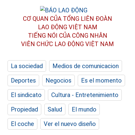
CƠ QUAN CỦA TỔNG LIÊN ĐOÀN
LAO ĐỘNG VIỆT NAM
TIẾNG NÓI CỦA CÔNG NHÂN
VIÊN CHỨC LAO ĐỘNG
VIỆT NAM
La sociedad
Medios de comunicacion
Deportes
Negocios
Es el momento
El sindicato
Cultura - Entretenimiento
Propiedad
Salud
El mundo
El coche
Ver el nuevo diseño