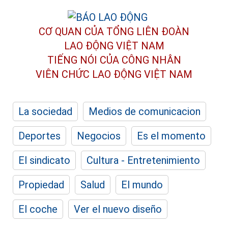
CƠ QUAN CỦA TỔNG LIÊN ĐOÀN
LAO ĐỘNG VIỆT NAM
TIẾNG NÓI CỦA CÔNG NHÂN
VIÊN CHỨC LAO ĐỘNG
VIỆT NAM
La sociedad
Medios de comunicacion
Deportes
Negocios
Es el momento
El sindicato
Cultura - Entretenimiento
Propiedad
Salud
El mundo
El coche
Ver el nuevo diseño