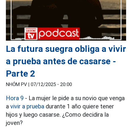
La futura suegra obliga a vivir
a prueba antes de casarse -
Parte 2
NHÓM PV |
07/12/2025 - 20:00
Hora 9
- La mujer le pide a su novio que venga
a
vivir a prueba
durante 1 año quiere tener
hijos y luego casarse. ¿Como decidira la
joven?