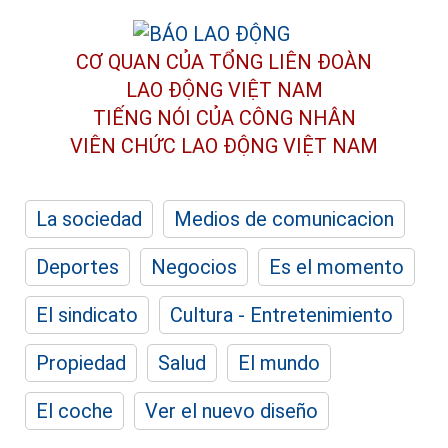
CƠ QUAN CỦA TỔNG LIÊN ĐOÀN
LAO ĐỘNG VIỆT NAM
TIẾNG NÓI CỦA CÔNG NHÂN
VIÊN CHỨC LAO ĐỘNG
VIỆT NAM
La sociedad
Medios de comunicacion
Deportes
Negocios
Es el momento
El sindicato
Cultura - Entretenimiento
Propiedad
Salud
El mundo
El coche
Ver el nuevo diseño