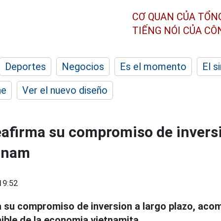
CƠ QUAN CỦA TỔN
TIẾNG NÓI CỦA C
Deportes
Negocios
Es el momento
El s
he
Ver el nuevo diseño
eafirma su compromiso de inversi
etnam
19:52
 su compromiso de inversion a largo plazo, aco
ible de la economia vietnamita.