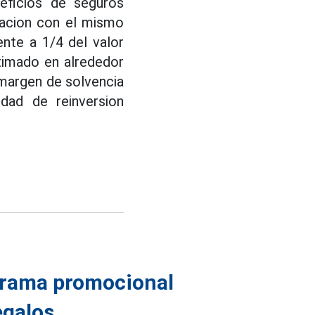
eficios de seguros
racion con el mismo
ente a 1/4 del valor
timado en alrededor
margen de solvencia
idad de reinversion
grama promocional
egalos