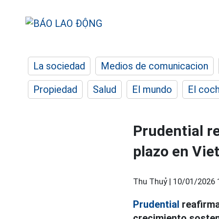
La sociedad
Medios de comunicacion
Propiedad
Salud
El mundo
El coc
Prudential r
plazo en Vi
Thu Thuỷ |
10/01/2026 
Prudential
reafirma
crecimiento sosten