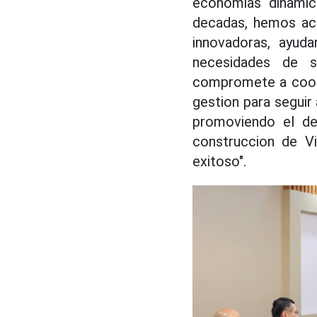
economias dinamic
decadas, hemos aco
innovadoras, ayuda
necesidades de sa
compromete a coope
gestion para segui
promoviendo el de
construccion de Vi
exitoso".