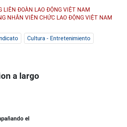
G LIÊN ĐOÀN
LAO ĐỘNG VIỆT NAM
ÔNG NHÂN
VIÊN CHỨC LAO ĐỘNG
VIỆT NAM
indicato
Cultura - Entretenimiento
on a largo
mpañando el