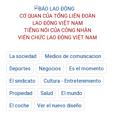
CƠ QUAN CỦA TỔNG LIÊN ĐOÀN
LAO ĐỘNG VIỆT NAM
TIẾNG NÓI CỦA CÔNG NHÂN
VIÊN CHỨC LAO ĐỘNG
VIỆT NAM
La sociedad
Medios de comunicacion
Deportes
Negocios
Es el momento
El sindicato
Cultura - Entretenimiento
Propiedad
Salud
El mundo
El coche
Ver el nuevo diseño