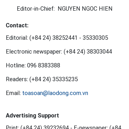
Editor-in-Chief:
NGUYEN NGOC HIEN
Contact:
Editorial:
(+84 24) 38252441
-
35330305
Electronic newspaper:
(+84 24) 38303044
Hotline:
096 8383388
Readers:
(+84 24) 35335235
Email:
toasoan@laodong.com.vn
Advertising Support
Print: (+84 24) 39232694
-
E-newspaper: (+84