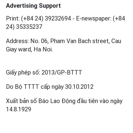
Advertising Support
Print: (+84 24) 39232694
-
E-newspaper: (+84
24) 35335237
Address: No. 06, Pham Van Bach street, Cau
Giay ward, Ha Noi.
Giấy phép số:
2013/GP-BTTT
Do Bộ TTTT cấp
ngày 30.10.2012
Xuất bản số Báo Lao Động đầu tiên vào ngày
14.8.1929