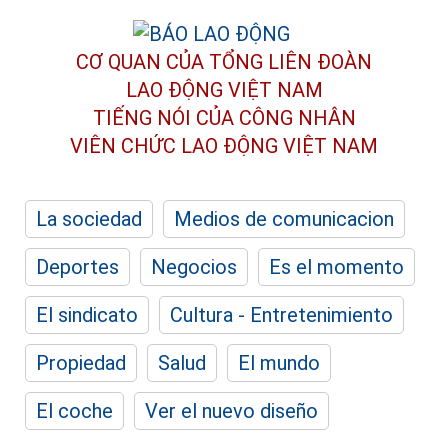
CƠ QUAN CỦA TỔNG LIÊN ĐOÀN
LAO ĐỘNG VIỆT NAM
TIẾNG NÓI CỦA CÔNG NHÂN
VIÊN CHỨC LAO ĐỘNG
VIỆT NAM
La sociedad
Medios de comunicacion
Deportes
Negocios
Es el momento
El sindicato
Cultura - Entretenimiento
Propiedad
Salud
El mundo
El coche
Ver el nuevo diseño