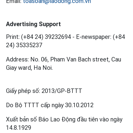
Email:
toasoan@laodong.com.vn
Advertising Support
Print: (+84 24) 39232694
-
E-newspaper: (+84
24) 35335237
Address: No. 06, Pham Van Bach street, Cau
Giay ward, Ha Noi.
Giấy phép số:
2013/GP-BTTT
Do Bộ TTTT cấp
ngày 30.10.2012
Xuất bản số Báo Lao Động đầu tiên vào ngày
14.8.1929