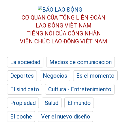
CƠ QUAN CỦA TỔNG LIÊN ĐOÀN
LAO ĐỘNG VIỆT NAM
TIẾNG NÓI CỦA CÔNG NHÂN
VIÊN CHỨC LAO ĐỘNG
VIỆT NAM
La sociedad
Medios de comunicacion
Deportes
Negocios
Es el momento
El sindicato
Cultura - Entretenimiento
Propiedad
Salud
El mundo
El coche
Ver el nuevo diseño