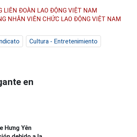
G LIÊN ĐOÀN
LAO ĐỘNG VIỆT NAM
ÔNG NHÂN
VIÊN CHỨC LAO ĐỘNG
VIỆT NAM
indicato
Cultura - Entretenimiento
gante en
de Hưng Yên
ión debido a la