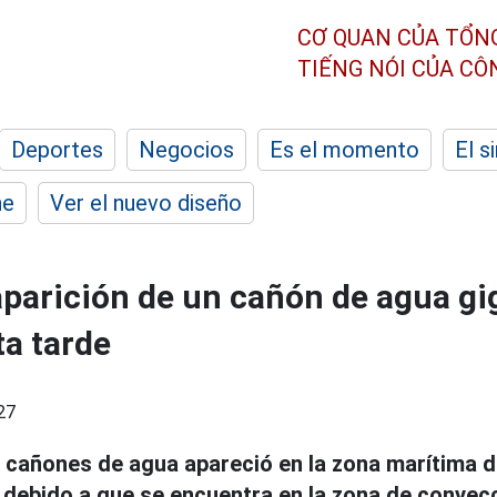
CƠ QUAN CỦA TỔN
TIẾNG NÓI CỦA C
Deportes
Negocios
Es el momento
El s
he
Ver el nuevo diseño
aparición de un cañón de agua gi
a tarde
27
cañones de agua apareció en la zona marítima 
) debido a que se encuentra en la zona de convecc