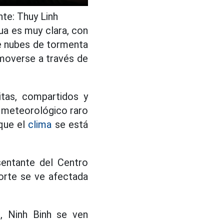
te: Thuy Linh
a es muy clara, con
e nubes de tormenta
l moverse a través de
itas, compartidos y
 meteorológico raro
 que el
clima
se está
sentante del
Centro
orte se ve afectada
, Ninh Binh se ven