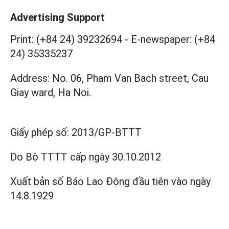
Advertising Support
Print: (+84 24) 39232694
-
E-newspaper: (+84
24) 35335237
Address: No. 06, Pham Van Bach street, Cau
Giay ward, Ha Noi.
Giấy phép số:
2013/GP-BTTT
Do Bộ TTTT cấp
ngày 30.10.2012
Xuất bản số Báo Lao Động đầu tiên vào ngày
14.8.1929