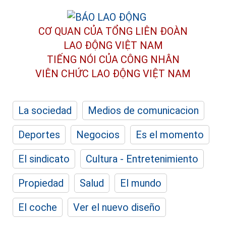
CƠ QUAN CỦA TỔNG LIÊN ĐOÀN
LAO ĐỘNG VIỆT NAM
TIẾNG NÓI CỦA CÔNG NHÂN
VIÊN CHỨC LAO ĐỘNG
VIỆT NAM
La sociedad
Medios de comunicacion
Deportes
Negocios
Es el momento
El sindicato
Cultura - Entretenimiento
Propiedad
Salud
El mundo
El coche
Ver el nuevo diseño