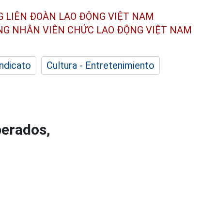
G LIÊN ĐOÀN
LAO ĐỘNG VIỆT NAM
ÔNG NHÂN
VIÊN CHỨC LAO ĐỘNG
VIỆT NAM
indicato
Cultura - Entretenimiento
perados,