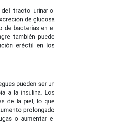
el tracto urinario.
excreción de glucosa
o de bacterias en el
angre también puede
nción eréctil en los
liegues pueden ser un
a a la insulina. Los
as de la piel, lo que
l aumento prolongado
rugas o aumentar el