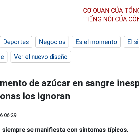
CƠ QUAN CỦA TỔN
TIẾNG NÓI CỦA C
Deportes
Negocios
Es el momento
El s
he
Ver el nuevo diseño
mento de azúcar en sangre ines
onas los ignoran
6 06:29
o
siempre se manifiesta con síntomas típicos.