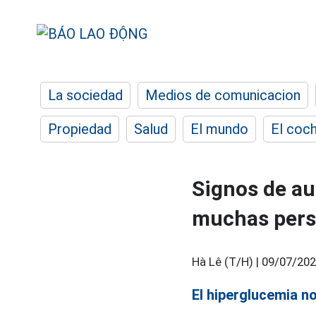
La sociedad
Medios de comunicacion
Propiedad
Salud
El mundo
El coc
Signos de au
muchas pers
Hà Lê (T/H) |
09/07/202
El hiperglucemia n