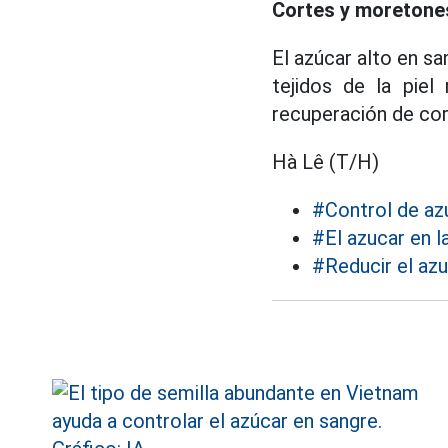
Cortes y moretones
El azúcar alto en sa
tejidos de la piel
recuperación de cor
Hà Lê (T/H)
#Control de azu
#El azucar en l
#Reducir el azu