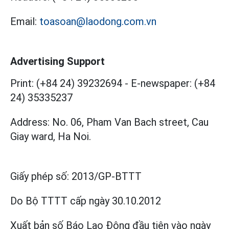
Email:
toasoan@laodong.com.vn
Advertising Support
Print: (+84 24) 39232694
-
E-newspaper: (+84
24) 35335237
Address: No. 06, Pham Van Bach street, Cau
Giay ward, Ha Noi.
Giấy phép số:
2013/GP-BTTT
Do Bộ TTTT cấp
ngày 30.10.2012
Xuất bản số Báo Lao Động đầu tiên vào ngày