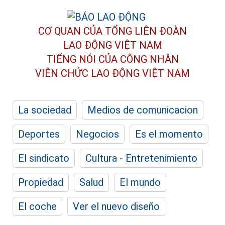
CƠ QUAN CỦA TỔNG LIÊN ĐOÀN
LAO ĐỘNG VIỆT NAM
TIẾNG NÓI CỦA CÔNG NHÂN
VIÊN CHỨC LAO ĐỘNG
VIỆT NAM
La sociedad
Medios de comunicacion
Deportes
Negocios
Es el momento
El sindicato
Cultura - Entretenimiento
Propiedad
Salud
El mundo
El coche
Ver el nuevo diseño