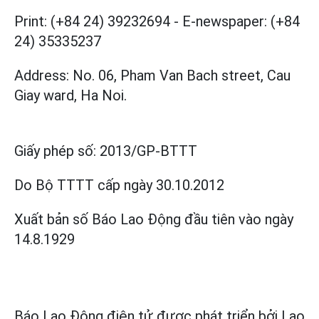
Print: (+84 24) 39232694
-
E-newspaper: (+84
24) 35335237
Address: No. 06, Pham Van Bach street, Cau
Giay ward, Ha Noi.
Giấy phép số:
2013/GP-BTTT
Do Bộ TTTT cấp
ngày 30.10.2012
Xuất bản số Báo Lao Động đầu tiên vào ngày
14.8.1929
Báo Lao Động điện tử được phát triển bởi
Lao