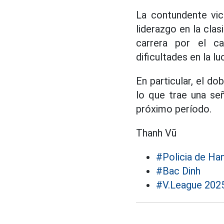
La contundente vic
liderazgo en la clas
carrera por el c
dificultades en la lu
En particular, el d
lo que trae una señ
próximo período.
Thanh Vũ
#Policia de Ha
#Bac Dinh
#V.League 202