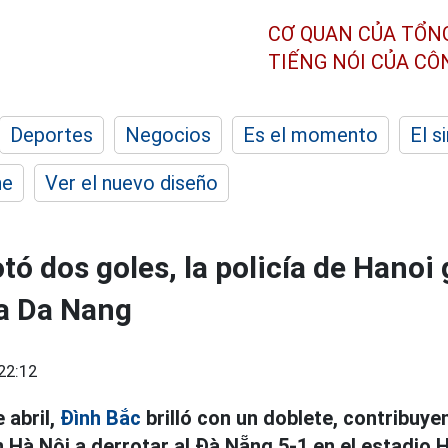
CƠ QUAN CỦA TỔN
TIẾNG NÓI CỦA C
Deportes
Negocios
Es el momento
El s
he
Ver el nuevo diseño
tó dos goles, la policía de Hanoi
a Da Nang
22:12
 abril,
Đình Bắc
brilló con un doblete, contribuy
 Hà Nội a derrotar al Đà Nẵng 5-1 en el estadio 