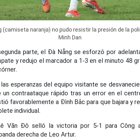
camiseta naranja) no pudo resistir la presión de la poli
Minh Dan
segunda parte, el Đà Nẵng se esforzó por adelanta
mpate y redujo el marcador a 1-3 en el minuto 48 g
córner.
las esperanzas del equipo visitante se desvaneci
e un contraataque rápido tras un error en el cent
stió favorablemente a Đình Bắc para que bajara y re
ete individual.
Lê Văn Đô selló la victoria por 5-1 para Công 
banda derecha de Leo Artur.