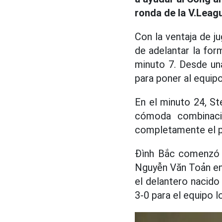
ronda de la V.Leag
Con la ventaja de ju
de adelantar la form
minuto 7. Desde un
para poner al equipo
En el minuto 24, St
cómoda combinació
completamente el p
Đình Bắc comenzó a
Nguyễn Văn Toản en u
el delantero nacido
3-0 para el equipo l