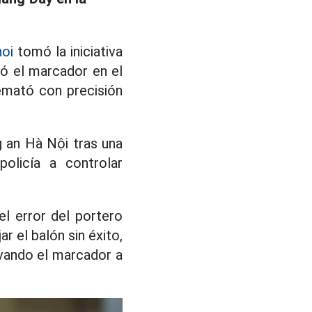
noi
tomó la iniciativa
rió el marcador en el
emató con precisión
g an Hà Nội tras una
olicía a controlar
l error del portero
r el balón sin éxito,
evando el marcador a