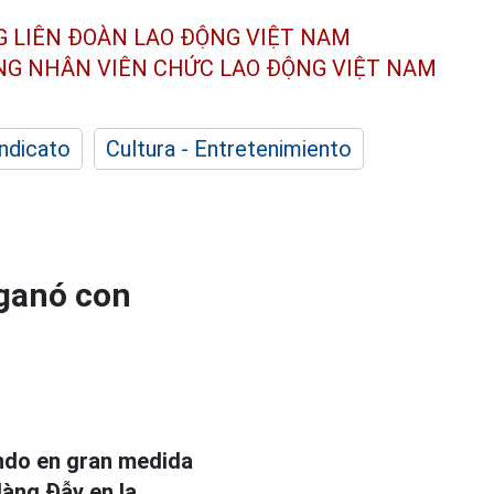
G LIÊN ĐOÀN
LAO ĐỘNG VIỆT NAM
ÔNG NHÂN
VIÊN CHỨC LAO ĐỘNG
VIỆT NAM
indicato
Cultura - Entretenimiento
 ganó con
endo en gran medida
Hàng Đẫy en la