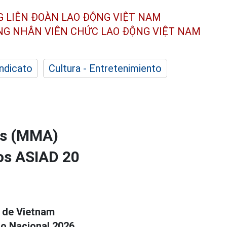
G LIÊN ĐOÀN
LAO ĐỘNG VIỆT NAM
ÔNG NHÂN
VIÊN CHỨC LAO ĐỘNG
VIỆT NAM
indicato
Cultura - Entretenimiento
tas (MMA)
los ASIAD 20
de Vietnam
to Nacional 2026