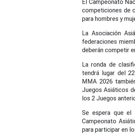
El Campeonato Naci
competiciones de c
para hombres y muj
La Asociación Asiá
federaciones miemb
deberán competir en 
La ronda de clasi
tendrá lugar del 2
MMA 2026 también e
Juegos Asiáticos d
los 2 Juegos anteri
Se espera que el 
Campeonato Asiátic
para participar en l