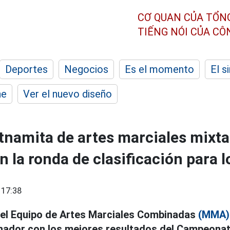
CƠ QUAN CỦA TỔN
TIẾNG NÓI CỦA C
Deportes
Negocios
Es el momento
El s
he
Ver el nuevo diseño
etnamita de artes marciales mix
n la ronda de clasificación para 
 17:38
del Equipo de Artes Marciales Combinadas
(MMA)
chador con los mejores resultados del Campeona