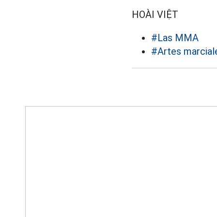
HOÀI VIỆT
#Las MMA
#Artes marcial