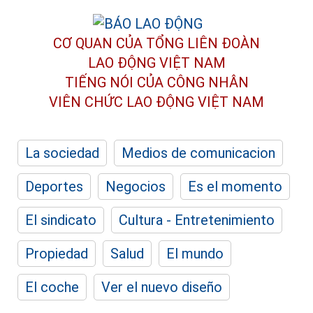
CƠ QUAN CỦA TỔNG LIÊN ĐOÀN
LAO ĐỘNG VIỆT NAM
TIẾNG NÓI CỦA CÔNG NHÂN
VIÊN CHỨC LAO ĐỘNG
VIỆT NAM
La sociedad
Medios de comunicacion
Deportes
Negocios
Es el momento
El sindicato
Cultura - Entretenimiento
Propiedad
Salud
El mundo
El coche
Ver el nuevo diseño