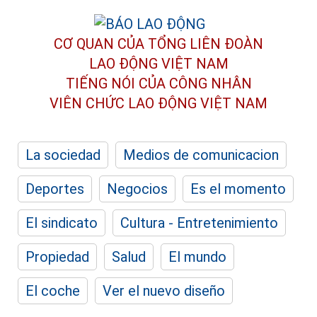
CƠ QUAN CỦA TỔNG LIÊN ĐOÀN
LAO ĐỘNG VIỆT NAM
TIẾNG NÓI CỦA CÔNG NHÂN
VIÊN CHỨC LAO ĐỘNG
VIỆT NAM
La sociedad
Medios de comunicacion
Deportes
Negocios
Es el momento
El sindicato
Cultura - Entretenimiento
Propiedad
Salud
El mundo
El coche
Ver el nuevo diseño