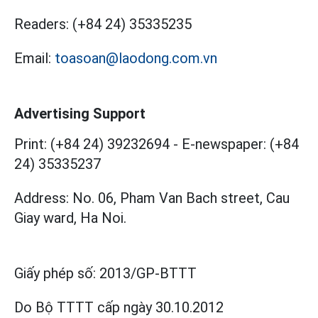
Readers:
(+84 24) 35335235
Email:
toasoan@laodong.com.vn
Advertising Support
Print: (+84 24) 39232694
-
E-newspaper: (+84
24) 35335237
Address: No. 06, Pham Van Bach street, Cau
Giay ward, Ha Noi.
Giấy phép số:
2013/GP-BTTT
Do Bộ TTTT cấp
ngày 30.10.2012