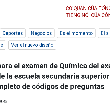
CƠ QUAN CỦA TỔN
TIẾNG NÓI CỦA C
Deportes
Negocios
Es el momento
El s
he
Ver el nuevo diseño
ara el examen de Química del e
e la escuela secundaria superior
pleto de códigos de preguntas
9:48