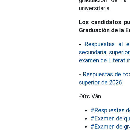
graduación de la 
universitaria.
Los candidatos pu
Graduación de la E
-
Respuestas al 
secundaria superi
examen de Literatur
-
Respuestas de tod
superior de 2026
Đức Vân
#Respuestas d
#Examen de qu
#Examen de gra