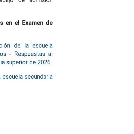
rabajo de admisión
as en el Examen de
ión de la escuela
tos
-
Respuestas al
ia superior de 2026
a escuela secundaria