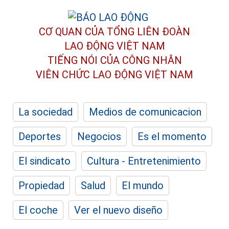
CƠ QUAN CỦA TỔNG LIÊN ĐOÀN
LAO ĐỘNG VIỆT NAM
TIẾNG NÓI CỦA CÔNG NHÂN
VIÊN CHỨC LAO ĐỘNG
VIỆT NAM
La sociedad
Medios de comunicacion
Deportes
Negocios
Es el momento
El sindicato
Cultura - Entretenimiento
Propiedad
Salud
El mundo
El coche
Ver el nuevo diseño