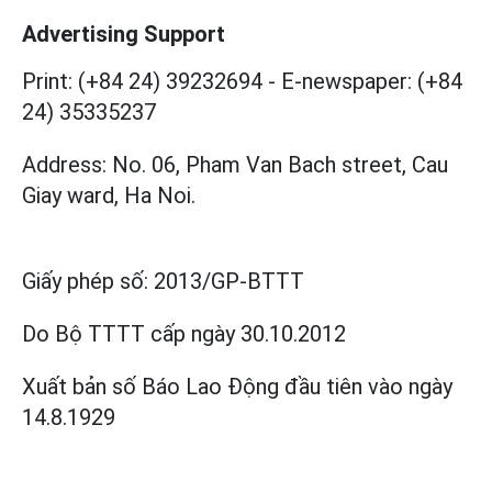
Advertising Support
Print: (+84 24) 39232694
-
E-newspaper: (+84
24) 35335237
Address: No. 06, Pham Van Bach street, Cau
Giay ward, Ha Noi.
Giấy phép số:
2013/GP-BTTT
Do Bộ TTTT cấp
ngày 30.10.2012
Xuất bản số Báo Lao Động đầu tiên vào ngày
14.8.1929